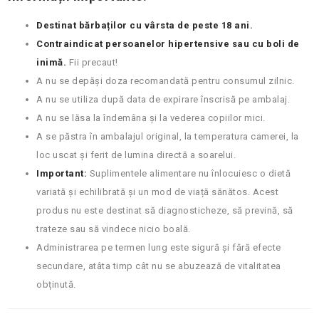
Destinat bărbaților cu vârsta de peste 18 ani.
Contraindicat persoanelor hipertensive sau cu boli de
inimă.
Fii precaut!
A nu se depăși doza recomandată pentru consumul zilnic.
A nu se utiliza după data de expirare înscrisă pe ambalaj.
A nu se lăsa la îndemâna și la vederea copiilor
mici.
A se păstra în ambalajul original, la temperatura camerei, la
loc uscat și
ferit de
lumina directă a soarelui.
Important:
Suplimentele alimentare nu înlocuiesc o dietă
variată și echilibrată și
un mod de viață sănătos. Acest
produs nu este destinat să diagnosticheze, să prevină, să
trateze sau să vindece nicio boală.
Administrarea pe termen lung este sigură și fără efecte
secundare, atâta timp cât nu se abuzează de vitalitatea
obținută.