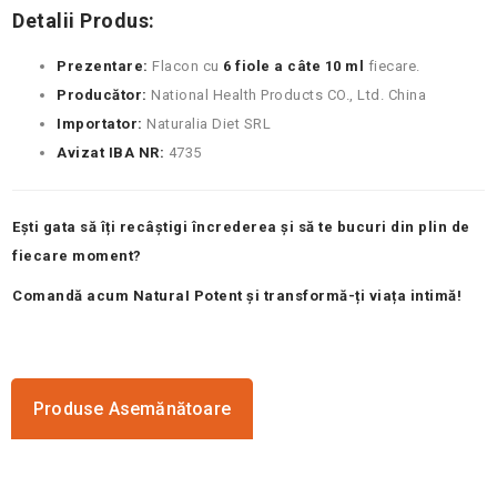
Detalii Produs:
Prezentare:
Flacon cu
6 fiole a câte 10 ml
fiecare.
Producător:
National Health Products CO., Ltd. China
Importator:
Naturalia Diet SRL
Avizat IBA NR:
4735
Ești gata să îți recâștigi încrederea și să te bucuri din plin de
fiecare moment?
Comandă acum NaturaI Potent și transformă-ți viața intimă!
Produse Asemănătoare