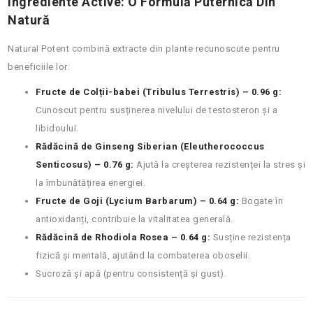
Ingrediente Active: O Formulă Puternică Din
Natură
NaturaI Potent combină extracte din plante recunoscute pentru
beneficiile lor:
Fructe de Colții-babei (Tribulus Terrestris) – 0.96 g:
Cunoscut pentru susținerea nivelului de testosteron și a
libidoului.
Rădăcină de Ginseng Siberian (Eleutherococcus
Senticosus) – 0.76 g:
Ajută la creșterea rezistenței la stres și
la îmbunătățirea energiei.
Fructe de Goji (Lycium Barbarum) – 0.64 g:
Bogate în
antioxidanți, contribuie la vitalitatea generală.
Rădăcină de Rhodiola Rosea – 0.64 g:
Susține rezistența
fizică și mentală, ajutând la combaterea oboselii.
Sucroză și apă (pentru consistență și gust).