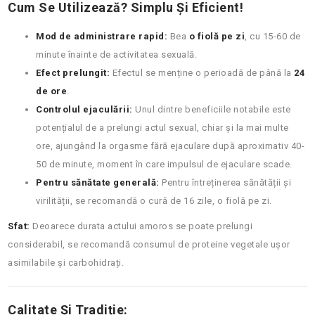
Cum Se Utilizează? Simplu Și Eficient!
Mod de administrare rapid:
Bea
o fiolă pe zi
, cu 15-60 de
minute înainte de activitatea sexuală.
Efect prelungit:
Efectul se menține o perioadă de până la
24
de ore
.
Controlul ejaculării:
Unul dintre beneficiile notabile este
potențialul de a prelungi actul sexual, chiar și la mai multe
ore, ajungând la orgasme fără ejaculare după aproximativ 40-
50 de minute, moment în care impulsul de ejaculare scade.
Pentru sănătate generală:
Pentru întreținerea sănătății și
virilității, se recomandă o cură de 16 zile, o fiolă pe zi.
Sfat:
Deoarece durata actului amoros se poate prelungi
considerabil, se recomandă consumul de proteine vegetale ușor
asimilabile și carbohidrați.
Calitate Și Tradiție: