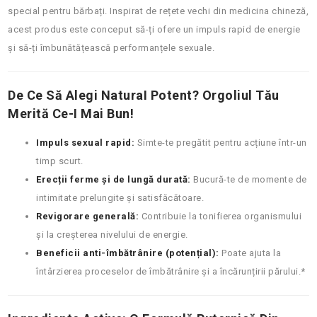
special pentru bărbați. Inspirat de rețete vechi din medicina chineză,
acest produs este conceput să-ți ofere un impuls rapid de energie
și să-ți îmbunătățească performanțele sexuale.
De Ce Să Alegi NaturaI Potent? Orgoliul Tău
Merită Ce-I Mai Bun!
Impuls sexual rapid:
Simte-te pregătit pentru acțiune într-un
timp scurt.
Erecții ferme și de lungă durată:
Bucură-te de momente de
intimitate prelungite și satisfăcătoare.
Revigorare generală:
Contribuie la tonifierea organismului
și la creșterea nivelului de energie.
Beneficii anti-îmbătrânire (potențial):
Poate ajuta la
întârzierea proceselor de îmbătrânire și a încărunțirii părului.*