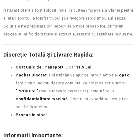
NaturaI Potent a fost folosit inițial la curtea imperială a Chinei pentru
a întări spiritul, a tonifia trupul și a revigora rapid impulsul sexual.
Soluția este preparată din ierburi sălbatice proaspete, printr-un
proces științific de tratare și extracție, testată cu rezultate minunate.
Discreție Totală Și Livrare Rapidă:
Cost Unic de Transport:
Doar
11.9 Lei
!
Pachet Discret:
Coletul tău va ajunge într-un ambalaj
opac
,
fără niciun indiciu despre conținut. Pe colet va scrie simplu
"PRODUSE"
(sau altceva la cererea ta), asigurându-ți
confidențialitate maximă
. Doar tu și expeditorul vei ști ce
se află în interior.
Produs în stoc!
Informații Importante: