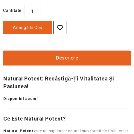
Cantitate
Adaugă In Coş
Descriere
NaturaI Potent: Recâștigă-Ți Vitalitatea Și
Pasiunea!
Disponibil acum!
Ce Este NaturaI Potent?
NaturaI Potent
este un supliment natural sub formă de fiole, creat